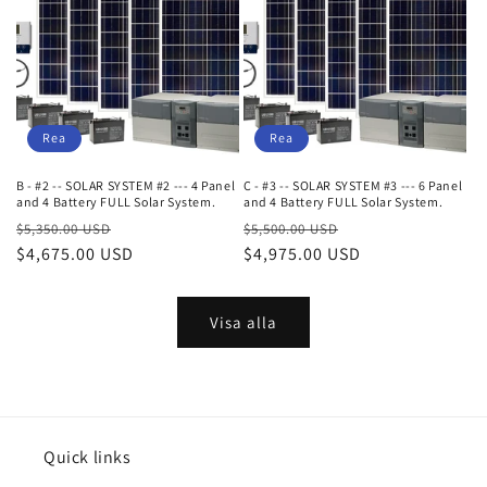
Rea
Rea
B - #2 -- SOLAR SYSTEM #2 --- 4 Panel
C - #3 -- SOLAR SYSTEM #3 --- 6 Panel
and 4 Battery FULL Solar System.
and 4 Battery FULL Solar System.
Ordinarie
Försäljningspris
Ordinarie
Försäljningspris
$5,350.00 USD
$5,500.00 USD
pris
$4,675.00 USD
pris
$4,975.00 USD
Visa alla
Quick links