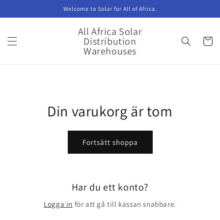
vidare
Welcome to Solar for All of Africa.
till
innehåll
All Africa Solar
Distribution
Varukor
Warehouses
Din varukorg är tom
Fortsätt shoppa
Har du ett konto?
Logga in
för att gå till kassan snabbare.