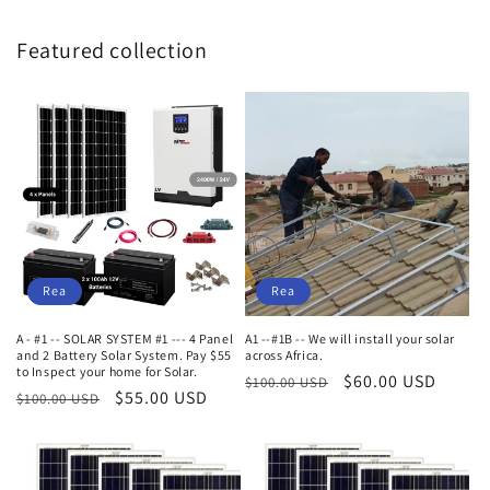
Featured collection
Rea
Rea
A - #1 -- SOLAR SYSTEM #1 --- 4 Panel
A1 --#1B -- We will install your solar
and 2 Battery Solar System. Pay $55
across Africa.
to Inspect your home for Solar.
Ordinarie
Försäljningspris
$60.00 USD
$100.00 USD
Ordinarie
Försäljningspris
$55.00 USD
$100.00 USD
pris
pris